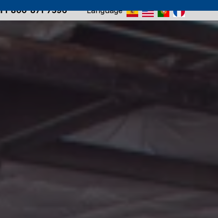
ll 1-800-871-7596
Language